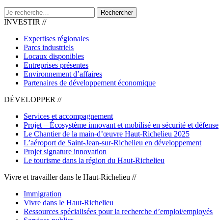
Rechercher
INVESTIR //
Expertises régionales
Parcs industriels
Locaux disponibles
Entreprises présentes
Environnement d’affaires
Partenaires de développement économique
DÉVELOPPER //
Services et accompagnement
Projet – Écosystème innovant et mobilisé en sécurité et défense
Le Chantier de la main-d’œuvre Haut-Richelieu 2025
L’aéroport de Saint-Jean-sur-Richelieu en développement
Projet signature innovation
Le tourisme dans la région du Haut-Richelieu
Vivre et travailler dans le Haut-Richelieu //
Immigration
Vivre dans le Haut-Richelieu
Ressources spécialisées pour la recherche d’emploi/employés