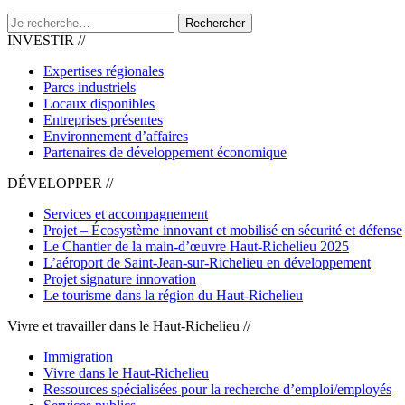
Rechercher
INVESTIR //
Expertises régionales
Parcs industriels
Locaux disponibles
Entreprises présentes
Environnement d’affaires
Partenaires de développement économique
DÉVELOPPER //
Services et accompagnement
Projet – Écosystème innovant et mobilisé en sécurité et défense
Le Chantier de la main-d’œuvre Haut-Richelieu 2025
L’aéroport de Saint-Jean-sur-Richelieu en développement
Projet signature innovation
Le tourisme dans la région du Haut-Richelieu
Vivre et travailler dans le Haut-Richelieu //
Immigration
Vivre dans le Haut-Richelieu
Ressources spécialisées pour la recherche d’emploi/employés