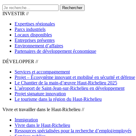
Rechercher
INVESTIR //
Expertises régionales
Parcs industriels
Locaux disponibles
Entreprises présentes
Environnement d’affaires
Partenaires de développement économique
DÉVELOPPER //
Services et accompagnement
Projet – Écosystème innovant et mobilisé en sécurité et défense
Le Chantier de la main-d’œuvre Haut-Richelieu 2025
L’aéroport de Saint-Jean-sur-Richelieu en développement
Projet signature innovation
Le tourisme dans la région du Haut-Richelieu
Vivre et travailler dans le Haut-Richelieu //
Immigration
Vivre dans le Haut-Richelieu
Ressources spécialisées pour la recherche d’emploi/employés