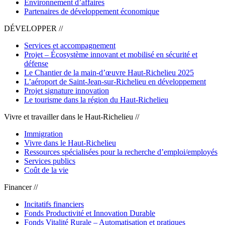
Environnement d’affaires
Partenaires de développement économique
DÉVELOPPER //
Services et accompagnement
Projet – Écosystème innovant et mobilisé en sécurité et
défense
Le Chantier de la main-d’œuvre Haut-Richelieu 2025
L’aéroport de Saint-Jean-sur-Richelieu en développement
Projet signature innovation
Le tourisme dans la région du Haut-Richelieu
Vivre et travailler dans le Haut-Richelieu //
Immigration
Vivre dans le Haut-Richelieu
Ressources spécialisées pour la recherche d’emploi/employés
Services publics
Coût de la vie
Financer //
Incitatifs financiers
Fonds Productivité et Innovation Durable
Fonds Vitalité Rurale – Automatisation et pratiques