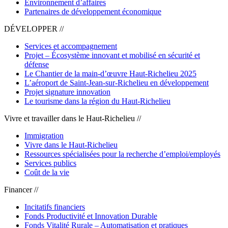
Environnement d’affaires
Partenaires de développement économique
DÉVELOPPER //
Services et accompagnement
Projet – Écosystème innovant et mobilisé en sécurité et
défense
Le Chantier de la main-d’œuvre Haut-Richelieu 2025
L’aéroport de Saint-Jean-sur-Richelieu en développement
Projet signature innovation
Le tourisme dans la région du Haut-Richelieu
Vivre et travailler dans le Haut-Richelieu //
Immigration
Vivre dans le Haut-Richelieu
Ressources spécialisées pour la recherche d’emploi/employés
Services publics
Coût de la vie
Financer //
Incitatifs financiers
Fonds Productivité et Innovation Durable
Fonds Vitalité Rurale – Automatisation et pratiques