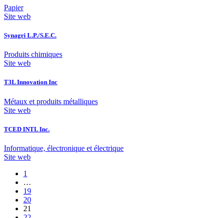
Papier
Site web
Synagri L.P./S.E.C.
Produits chimiques
Site web
T3L Innovation Inc
Métaux et produits métalliques
Site web
TCED INTL Inc.
Informatique, électronique et électrique
Site web
1
…
19
20
21
22