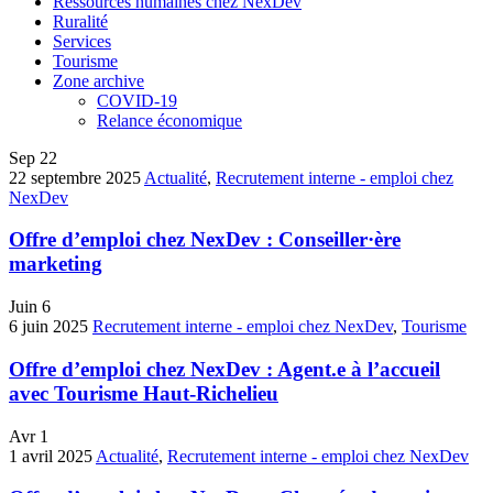
Ressources humaines chez NexDev
Ruralité
Services
Tourisme
Zone archive
COVID-19
Relance économique
Sep
22
22 septembre 2025
Actualité
,
Recrutement interne - emploi chez
NexDev
Offre d’emploi chez NexDev : Conseiller·ère
marketing
Juin
6
6 juin 2025
Recrutement interne - emploi chez NexDev
,
Tourisme
Offre d’emploi chez NexDev : Agent.e à l’accueil
avec Tourisme Haut-Richelieu
Avr
1
1 avril 2025
Actualité
,
Recrutement interne - emploi chez NexDev