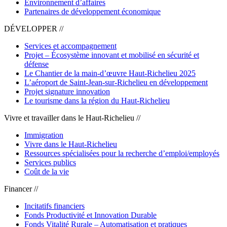
Environnement d’affaires
Partenaires de développement économique
DÉVELOPPER //
Services et accompagnement
Projet – Écosystème innovant et mobilisé en sécurité et
défense
Le Chantier de la main-d’œuvre Haut-Richelieu 2025
L’aéroport de Saint-Jean-sur-Richelieu en développement
Projet signature innovation
Le tourisme dans la région du Haut-Richelieu
Vivre et travailler dans le Haut-Richelieu //
Immigration
Vivre dans le Haut-Richelieu
Ressources spécialisées pour la recherche d’emploi/employés
Services publics
Coût de la vie
Financer //
Incitatifs financiers
Fonds Productivité et Innovation Durable
Fonds Vitalité Rurale – Automatisation et pratiques