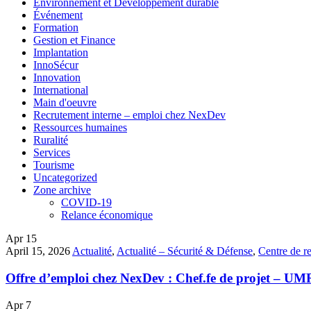
Environnement et Développement durable
Événement
Formation
Gestion et Finance
Implantation
InnoSécur
Innovation
International
Main d'oeuvre
Recrutement interne – emploi chez NexDev
Ressources humaines
Ruralité
Services
Tourisme
Uncategorized
Zone archive
COVID-19
Relance économique
Apr
15
April 15, 2026
Actualité
,
Actualité – Sécurité & Défense
,
Centre de r
Offre d’emploi chez NexDev : Chef.fe de projet – UM
Apr
7