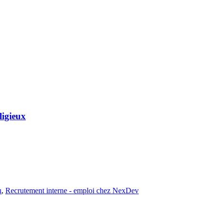
ligieux
u
,
Recrutement interne - emploi chez NexDev