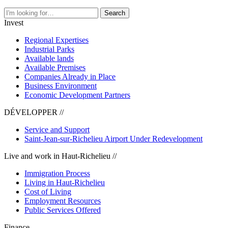
Search
Invest
Regional Expertises
Industrial Parks
Available lands
Available Premises
Companies Already in Place
Business Environment
Economic Development Partners
DÉVELOPPER //
Service and Support
Saint-Jean-sur-Richelieu Airport Under Redevelopment
Live and work in Haut-Richelieu //
Immigration Process
Living in Haut-Richelieu
Cost of Living
Employment Resources
Public Services Offered
Finance