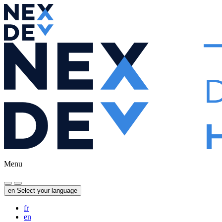
Menu
en
Select your language
fr
en