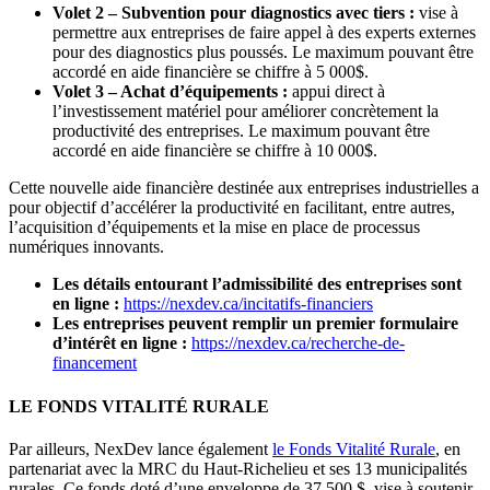
Volet 2 – Subvention pour diagnostics avec tiers :
vise à
permettre aux entreprises de faire appel à des experts externes
pour des diagnostics plus poussés. Le maximum pouvant être
accordé en aide financière se chiffre à 5 000$.
Volet 3 – Achat d’équipements :
appui direct à
l’investissement matériel pour améliorer concrètement la
productivité des entreprises. Le maximum pouvant être
accordé en aide financière se chiffre à 10 000$.
Cette nouvelle aide financière destinée aux entreprises industrielles a
pour objectif d’accélérer la productivité en facilitant, entre autres,
l’acquisition d’équipements et la mise en place de processus
numériques innovants.
Les détails entourant
l
’
admissibilité des entreprises sont
en ligne :
https://nexdev.ca/incitatifs-financiers
Les entreprises peuvent remplir un premier formulaire
d’intérêt en ligne :
https://nexdev.ca/recherche-de-
financement
LE FONDS VITALITÉ RURALE
Par ailleurs, NexDev lance également
le Fonds Vitalité Rurale
, en
partenariat avec la MRC du Haut-Richelieu et ses 13 municipalités
rurales. Ce fonds doté d’une enveloppe de 37 500 $, vise à soutenir