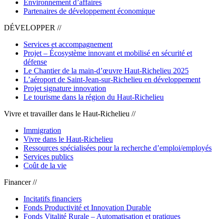
Environnement d’affaires
Partenaires de développement économique
DÉVELOPPER //
Services et accompagnement
Projet – Écosystème innovant et mobilisé en sécurité et
défense
Le Chantier de la main-d’œuvre Haut-Richelieu 2025
L’aéroport de Saint-Jean-sur-Richelieu en développement
Projet signature innovation
Le tourisme dans la région du Haut-Richelieu
Vivre et travailler dans le Haut-Richelieu //
Immigration
Vivre dans le Haut-Richelieu
Ressources spécialisées pour la recherche d’emploi/employés
Services publics
Coût de la vie
Financer //
Incitatifs financiers
Fonds Productivité et Innovation Durable
Fonds Vitalité Rurale – Automatisation et pratiques