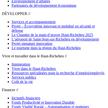
Environnement d’affaires
Partenaires de développement économique
DÉVELOPPER //
Services et accompagnement
Projet – Écosystème innovant et mobilisé en sécurité et
défense
Le Chantier de la main-d’œuvre Haut-Richelieu 2025
L’aéroport de Saint-Jean-sur-Richelieu en développement
Projet signature innovation
Le tourisme dans la région du Haut-Richelieu
Vivre et travailler dans le Haut-Richelieu //
Immigration
Vivre dans le Haut-Richelieu
Ressources spécialisées pour la recherche d’emploi/employés
Services publics
Coût de la vie
Financer //
Incitatifs financiers
Fonds Productivité et Innovation Durable
Fonds Vitalité Rurale – Automatisation et pratiques