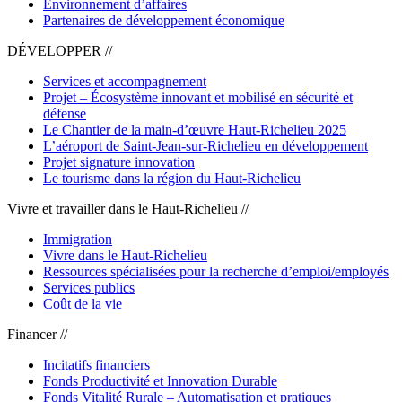
Environnement d’affaires
Partenaires de développement économique
DÉVELOPPER //
Services et accompagnement
Projet – Écosystème innovant et mobilisé en sécurité et
défense
Le Chantier de la main-d’œuvre Haut-Richelieu 2025
L’aéroport de Saint-Jean-sur-Richelieu en développement
Projet signature innovation
Le tourisme dans la région du Haut-Richelieu
Vivre et travailler dans le Haut-Richelieu //
Immigration
Vivre dans le Haut-Richelieu
Ressources spécialisées pour la recherche d’emploi/employés
Services publics
Coût de la vie
Financer //
Incitatifs financiers
Fonds Productivité et Innovation Durable
Fonds Vitalité Rurale – Automatisation et pratiques