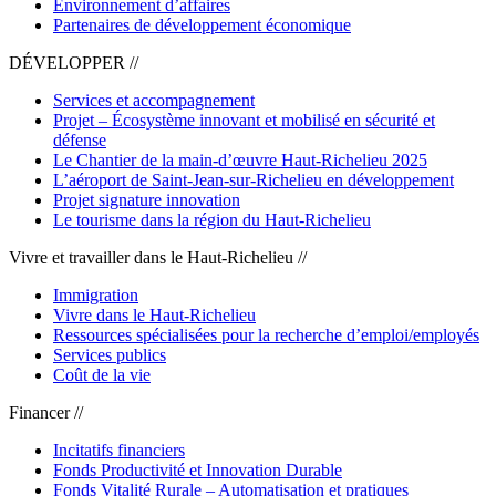
Environnement d’affaires
Partenaires de développement économique
DÉVELOPPER //
Services et accompagnement
Projet – Écosystème innovant et mobilisé en sécurité et
défense
Le Chantier de la main-d’œuvre Haut-Richelieu 2025
L’aéroport de Saint-Jean-sur-Richelieu en développement
Projet signature innovation
Le tourisme dans la région du Haut-Richelieu
Vivre et travailler dans le Haut-Richelieu //
Immigration
Vivre dans le Haut-Richelieu
Ressources spécialisées pour la recherche d’emploi/employés
Services publics
Coût de la vie
Financer //
Incitatifs financiers
Fonds Productivité et Innovation Durable
Fonds Vitalité Rurale – Automatisation et pratiques