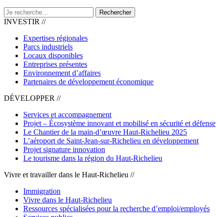
Rechercher
INVESTIR //
Expertises régionales
Parcs industriels
Locaux disponibles
Entreprises présentes
Environnement d’affaires
Partenaires de développement économique
DÉVELOPPER //
Services et accompagnement
Projet – Écosystème innovant et mobilisé en sécurité et défense
Le Chantier de la main-d’œuvre Haut-Richelieu 2025
L’aéroport de Saint-Jean-sur-Richelieu en développement
Projet signature innovation
Le tourisme dans la région du Haut-Richelieu
Vivre et travailler dans le Haut-Richelieu //
Immigration
Vivre dans le Haut-Richelieu
Ressources spécialisées pour la recherche d’emploi/employés