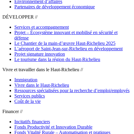
Environnement d’affaires
Partenaires de développement économique
DÉVELOPPER //
Services et accompagnement
Projet – Écosystème innovant et mobilisé en sécurité et
défense
Le Chantier de la main-d’œuvre Haut-Richelieu 2025
L’aéroport de Saint-Jean-sur-Richelieu en développement
Projet signature innovation
Le tourisme dans la région du Haut-Richelieu
Vivre et travailler dans le Haut-Richelieu //
Immigration
Vivre dans le Haut-Richelieu
Ressources spécialisées pour la recherche d’emploi/employés
Services publics
Coût de la vie
Financer //
Incitatifs financiers
Fonds Productivité et Innovation Durable
Fonds Vitalité Rurale – Automatisation et pratiques