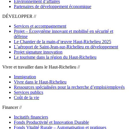
Environnement d’affaires
Partenaires de développement économique
DÉVELOPPER //
Services et accompagnement
Projet – Écosystème innovant et mobilisé en sécurité et
défense
Le Chantier de la main-d’œuvre Haut-Richelieu 2025
L’aéroport de Saint-Jean-sur-Richelieu en développement
Projet signature innovation
Le tourisme dans la région du Haut-Richelieu
Vivre et travailler dans le Haut-Richelieu //
Immigration
Vivre dans le Haut-Richelieu
Ressources spécialisées pour la recherche d’emploi/employés
Services publics
Coût de la vie
Financer //
Incitatifs financiers
Fonds Productivité et Innovation Durable
Fonds Vitalité Rurale – Automatisation et pratiques