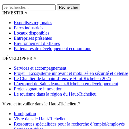
Rechercher
INVESTIR //
Expertises régionales
Parcs industriels
Locaux disponibles
Entreprises présentes
Environnement d’affaires
Partenaires de développement économique
DÉVELOPPER //
Services et accompagnement
Projet – Écosystème innovant et mobilisé en sécurité et défense
Le Chantier de la main-d’œuvre Haut-Richelieu 2025
L’aéroport de Saint-Jean-sur-Richelieu en développement
Projet signature innovation
Le tourisme dans la région du Haut-Richelieu
Vivre et travailler dans le Haut-Richelieu //
Immigration
Vivre dans le Haut-Richelieu
Ressources spécialisées pour la recherche d’emploi/employés