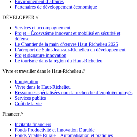
Environnement d’affaires
Partenaires de développement économique
DÉVELOPPER //
Services et accompagnement
Projet – Écosystème innovant et mobilisé en sécurité et
défense
Le Chantier de la main-d’œuvre Haut-Richelieu 2025
L’aéroport de Saint-Jean-sur-Richelieu en développement
Projet signature innovation
Le tourisme dans la région du Haut-Richelieu
Vivre et travailler dans le Haut-Richelieu //
Immigration
Vivre dans le Haut-Richelieu
Ressources spécialisées pour la recherche d’emploi/employés
Services publics
Coût de la vie
Financer //
Incitatifs financiers
Fonds Productivité et Innovation Durable
Fonds Vitalité Rurale – Automatisation et pratiques