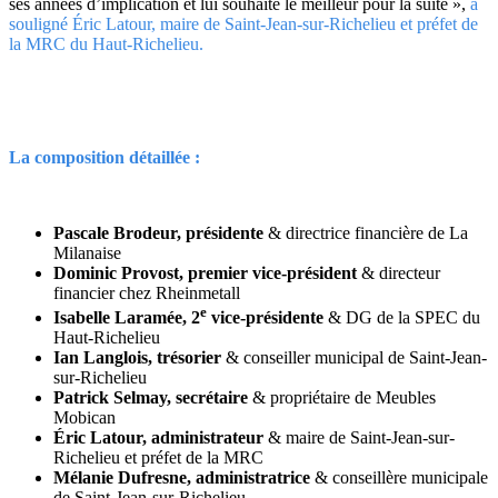
ses années d’implication et lui souhaite le meilleur pour la suite »,
a
souligné Éric Latour, maire de Saint-Jean-sur-Richelieu et préfet de
la MRC du Haut-Richelieu.
La composition détaillée :
Pascale Brodeur, présidente
& directrice financière de La
Milanaise
Dominic Provost, premier vice-président
& directeur
financier chez Rheinmetall
e
Isabelle Laramée, 2
vice-présidente
& DG de la SPEC du
Haut-Richelieu
Ian Langlois, trésorier
& conseiller municipal de Saint-Jean-
sur-Richelieu
Patrick Selmay, secrétaire
& propriétaire de Meubles
Mobican
Éric Latour, administrateur
& maire de Saint-Jean-sur-
Richelieu et préfet de la MRC
Mélanie Dufresne, administratrice
& conseillère municipale
de Saint-Jean-sur-Richelieu