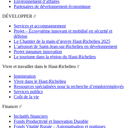
Environnement d’affaires
Partenaires de développement économique
DÉVELOPPER //
Services et accompagnement
Projet – Écosystème innovant et mobilisé en sécurité et
défense
Le Chantier de la main-d’œuvre Haut-Richelieu 2025
L’aéroport de Saint-Jean-sur-Richelieu en développement
Projet signature innovation
Le tourisme dans la région du Haut-Richelieu
Vivre et travailler dans le Haut-Richelieu //
Immigration
Vivre dans le Haut-Richelieu
Ressources spécialisées pour la recherche d’emploi/employés
Services publics
Coût de la vie
Financer //
Incitatifs financiers
Fonds Productivité et Innovation Durable
Fonds Vitalité Rurale – Automatisation et pratiques