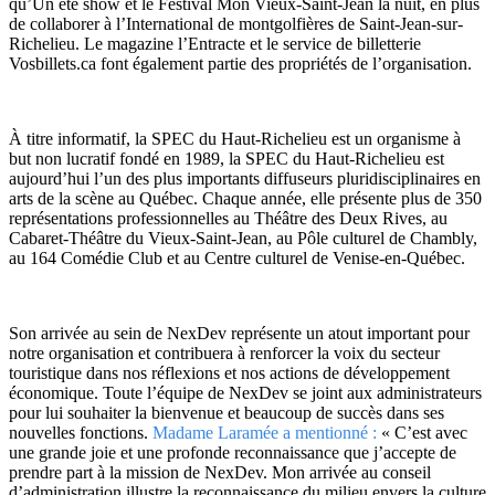
qu’Un été show et le Festival Mon Vieux-Saint-Jean la nuit, en plus
de collaborer à l’International de montgolfières de Saint-Jean-sur-
Richelieu. Le magazine l’Entracte et le service de billetterie
Vosbillets.ca font également partie des propriétés de l’organisation.
À titre informatif, la SPEC du Haut-Richelieu est un organisme à
but non lucratif fondé en 1989, la SPEC du Haut-Richelieu est
aujourd’hui l’un des plus importants diffuseurs pluridisciplinaires en
arts de la scène au Québec. Chaque année, elle présente plus de 350
représentations professionnelles au Théâtre des Deux Rives, au
Cabaret-Théâtre du Vieux-Saint-Jean, au Pôle culturel de Chambly,
au 164 Comédie Club et au Centre culturel de Venise-en-Québec.
Son arrivée au sein de NexDev représente un atout important pour
notre organisation et contribuera à renforcer la voix du secteur
touristique dans nos réflexions et nos actions de développement
économique. Toute l’équipe de NexDev se joint aux administrateurs
pour lui souhaiter la bienvenue et beaucoup de succès dans ses
nouvelles fonctions.
Madame Laramée a mentionné :
« C’est avec
une grande joie et une profonde reconnaissance que j’accepte de
prendre part à la mission de NexDev. Mon arrivée au conseil
d’administration illustre la reconnaissance du milieu envers la culture