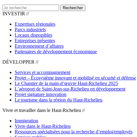
Rechercher
INVESTIR //
Expertises régionales
Parcs industriels
Locaux disponibles
Entreprises présentes
Environnement d’affaires
Partenaires de développement économique
DÉVELOPPER //
Services et accompagnement
Projet – Écosystème innovant et mobilisé en sécurité et défense
Le Chantier de la main-d’œuvre Haut-Richelieu 2025
L’aéroport de Saint-Jean-sur-Richelieu en développement
Projet signature innovation
Le tourisme dans la région du Haut-Richelieu
Vivre et travailler dans le Haut-Richelieu //
Immigration
Vivre dans le Haut-Richelieu
Ressources spécialisées pour la recherche d’emploi/employés