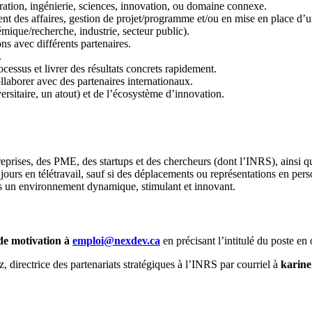
tration, ingénierie, sciences, innovation, ou domaine connexe.
 des affaires, gestion de projet/programme et/ou en mise en place d’u
mique/recherche, industrie, secteur public).
s avec différents partenaires.
.
ocessus et livrer des résultats concrets rapidement.
llaborer avec des partenaires internationaux.
rsitaire, un atout) et de l’écosystème d’innovation.
reprises, des PME, des startups et des chercheurs (dont l’INRS), ainsi qu
3 jours en télétravail, sauf si des déplacements ou représentations en per
s un environnement dynamique, stimulant et innovant.
de motivation à
emploi@nexdev.ca
en précisant l’intitulé du poste en 
, directrice des partenariats stratégiques à l’INRS par courriel à
karine