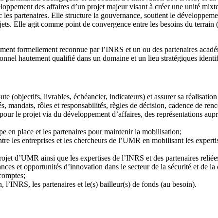
éveloppement des affaires d’un projet majeur visant à créer une unité mix
 les partenaires. Elle structure la gouvernance, soutient le développem
ets. Elle agit comme point de convergence entre les besoins du terrain (e
sement formellement reconnue par l’INRS et un ou des partenaires acadé
onnel hautement qualifié dans un domaine et un lieu stratégiques identif
ute (objectifs, livrables, échéancier, indicateurs) et assurer sa réalisatio
, mandats, rôles et responsabilités, règles de décision, cadence de renc
our le projet via du développement d’affaires, des représentations aup
 en place et les partenaires pour maintenir la mobilisation;
ntre les entreprises et les chercheurs de l’UMR en mobilisant les experti
et d’UMR ainsi que les expertises de l’INRS et des partenaires reliées
ances et opportunités d’innovation dans le secteur de la sécurité et de la
 comptes;
, l’INRS, les partenaires et le(s) bailleur(s) de fonds (au besoin).