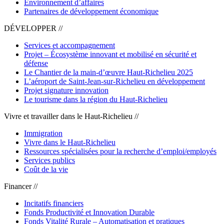
Environnement d’affaires
Partenaires de développement économique
DÉVELOPPER //
Services et accompagnement
Projet – Écosystème innovant et mobilisé en sécurité et
défense
Le Chantier de la main-d’œuvre Haut-Richelieu 2025
L’aéroport de Saint-Jean-sur-Richelieu en développement
Projet signature innovation
Le tourisme dans la région du Haut-Richelieu
Vivre et travailler dans le Haut-Richelieu //
Immigration
Vivre dans le Haut-Richelieu
Ressources spécialisées pour la recherche d’emploi/employés
Services publics
Coût de la vie
Financer //
Incitatifs financiers
Fonds Productivité et Innovation Durable
Fonds Vitalité Rurale – Automatisation et pratiques