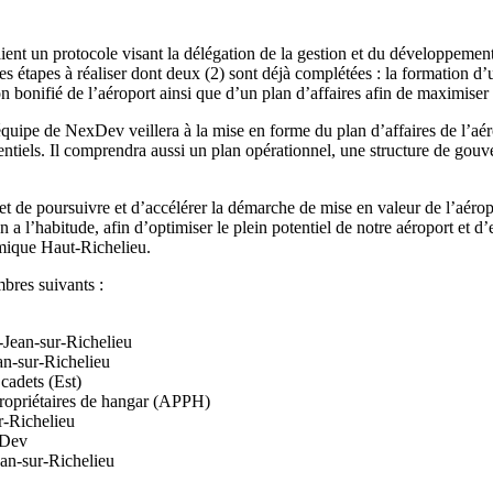
aient un protocole visant la délégation de la gestion et du développem
 étapes à réaliser dont deux (2) sont déjà complétées : la formation d’
on bonifié de l’aéroport ainsi que d’un plan d’affaires afin de maximise
’équipe de NexDev veillera à la mise en forme du plan d’affaires de l’aé
tentiels. Il comprendra aussi un plan opérationnel, une structure de gouve
 de poursuivre et d’accélérer la démarche de mise en valeur de l’aéropo
 l’habitude, afin d’optimiser le plein potentiel de notre aéroport et d’en
mique Haut-Richelieu.
bres suivants :
-Jean-sur-Richelieu
an-sur-Richelieu
cadets (Est)
propriétaires de hangar (APPH)
r-Richelieu
xDev
ean-sur-Richelieu