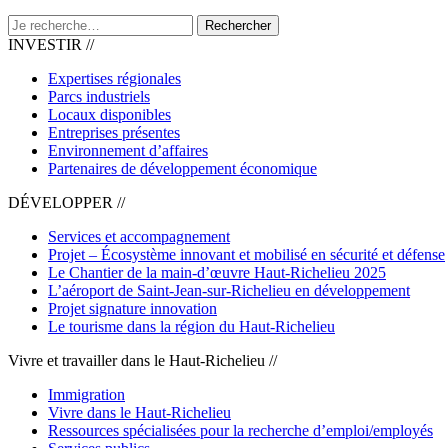
Rechercher
INVESTIR //
Expertises régionales
Parcs industriels
Locaux disponibles
Entreprises présentes
Environnement d’affaires
Partenaires de développement économique
DÉVELOPPER //
Services et accompagnement
Projet – Écosystème innovant et mobilisé en sécurité et défense
Le Chantier de la main-d’œuvre Haut-Richelieu 2025
L’aéroport de Saint-Jean-sur-Richelieu en développement
Projet signature innovation
Le tourisme dans la région du Haut-Richelieu
Vivre et travailler dans le Haut-Richelieu //
Immigration
Vivre dans le Haut-Richelieu
Ressources spécialisées pour la recherche d’emploi/employés