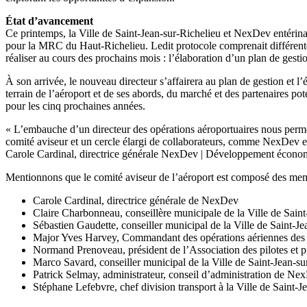
État d’avancement
Ce printemps, la Ville de Saint-Jean-sur-Richelieu et NexDev entérin
pour la MRC du Haut-Richelieu. Ledit protocole comprenait différentes
réaliser au cours des prochains mois : l’élaboration d’un plan de gesti
À son arrivée, le nouveau directeur s’affairera au plan de gestion et l
terrain de l’aéroport et de ses abords, du marché et des partenaires po
pour les cinq prochaines années.
« L’embauche d’un directeur des opérations aéroportuaires nous permet
comité aviseur et un cercle élargi de collaborateurs, comme NexDev en a
Carole Cardinal, directrice générale NexDev | Développement écono
Mentionnons que le comité aviseur de l’aéroport est composé des mem
Carole Cardinal, directrice générale de NexDev
Claire Charbonneau, conseillère municipale de la Ville de Saint
Sébastien Gaudette, conseiller municipal de la Ville de Saint-Je
Major Yves Harvey, Commandant des opérations aériennes des 
Normand Prenoveau, président de l’Association des pilotes et 
Marco Savard, conseiller municipal de la Ville de Saint-Jean-su
Patrick Selmay, administrateur, conseil d’administration de Ne
Stéphane Lefebvre, chef division transport à la Ville de Saint-J