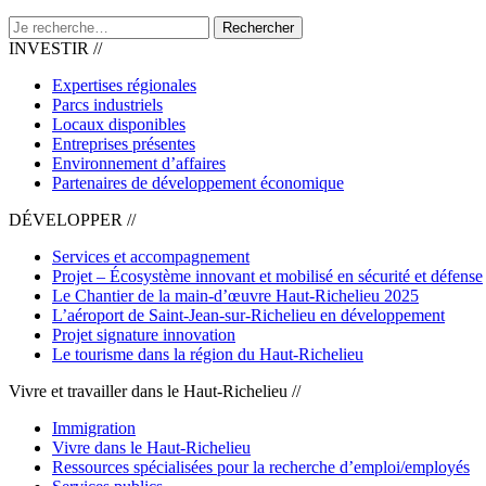
Rechercher
INVESTIR //
Expertises régionales
Parcs industriels
Locaux disponibles
Entreprises présentes
Environnement d’affaires
Partenaires de développement économique
DÉVELOPPER //
Services et accompagnement
Projet – Écosystème innovant et mobilisé en sécurité et défense
Le Chantier de la main-d’œuvre Haut-Richelieu 2025
L’aéroport de Saint-Jean-sur-Richelieu en développement
Projet signature innovation
Le tourisme dans la région du Haut-Richelieu
Vivre et travailler dans le Haut-Richelieu //
Immigration
Vivre dans le Haut-Richelieu
Ressources spécialisées pour la recherche d’emploi/employés