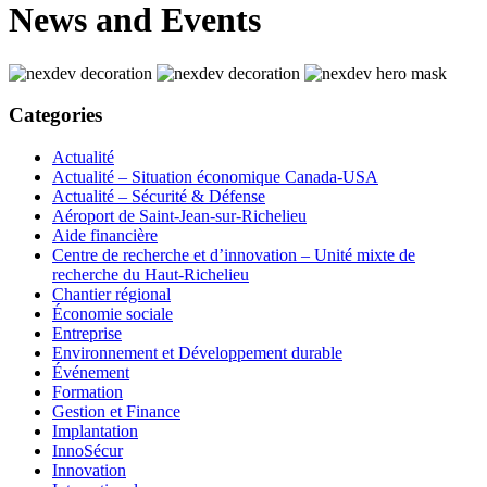
News and Events
Categories
Actualité
Actualité – Situation économique Canada-USA
Actualité – Sécurité & Défense
Aéroport de Saint-Jean-sur-Richelieu
Aide financière
Centre de recherche et d’innovation – Unité mixte de
recherche du Haut-Richelieu
Chantier régional
Économie sociale
Entreprise
Environnement et Développement durable
Événement
Formation
Gestion et Finance
Implantation
InnoSécur
Innovation