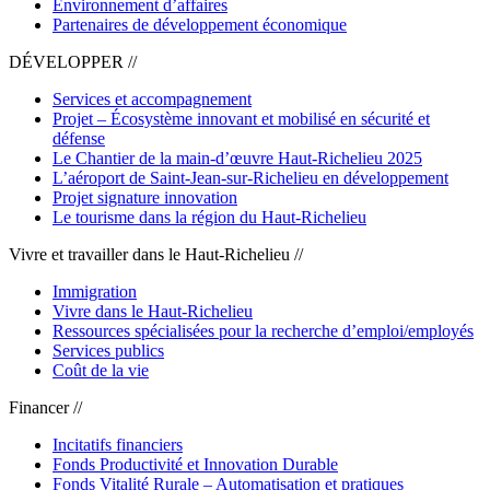
Environnement d’affaires
Partenaires de développement économique
DÉVELOPPER //
Services et accompagnement
Projet – Écosystème innovant et mobilisé en sécurité et
défense
Le Chantier de la main-d’œuvre Haut-Richelieu 2025
L’aéroport de Saint-Jean-sur-Richelieu en développement
Projet signature innovation
Le tourisme dans la région du Haut-Richelieu
Vivre et travailler dans le Haut-Richelieu //
Immigration
Vivre dans le Haut-Richelieu
Ressources spécialisées pour la recherche d’emploi/employés
Services publics
Coût de la vie
Financer //
Incitatifs financiers
Fonds Productivité et Innovation Durable
Fonds Vitalité Rurale – Automatisation et pratiques