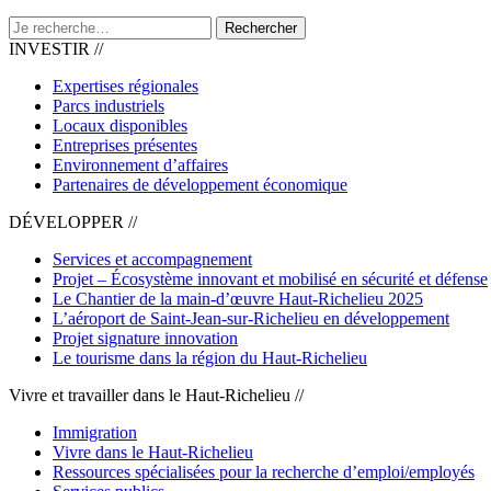
Rechercher
INVESTIR //
Expertises régionales
Parcs industriels
Locaux disponibles
Entreprises présentes
Environnement d’affaires
Partenaires de développement économique
DÉVELOPPER //
Services et accompagnement
Projet – Écosystème innovant et mobilisé en sécurité et défense
Le Chantier de la main-d’œuvre Haut-Richelieu 2025
L’aéroport de Saint-Jean-sur-Richelieu en développement
Projet signature innovation
Le tourisme dans la région du Haut-Richelieu
Vivre et travailler dans le Haut-Richelieu //
Immigration
Vivre dans le Haut-Richelieu
Ressources spécialisées pour la recherche d’emploi/employés