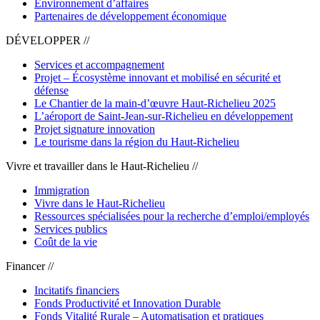
Environnement d’affaires
Partenaires de développement économique
DÉVELOPPER //
Services et accompagnement
Projet – Écosystème innovant et mobilisé en sécurité et
défense
Le Chantier de la main-d’œuvre Haut-Richelieu 2025
L’aéroport de Saint-Jean-sur-Richelieu en développement
Projet signature innovation
Le tourisme dans la région du Haut-Richelieu
Vivre et travailler dans le Haut-Richelieu //
Immigration
Vivre dans le Haut-Richelieu
Ressources spécialisées pour la recherche d’emploi/employés
Services publics
Coût de la vie
Financer //
Incitatifs financiers
Fonds Productivité et Innovation Durable
Fonds Vitalité Rurale – Automatisation et pratiques