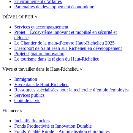
Environnement d’affaires
Partenaires de développement économique
DÉVELOPPER //
Services et accompagnement
Projet – Écosystème innovant et mobilisé en sécurité et
défense
Le Chantier de la main-d’œuvre Haut-Richelieu 2025
L’aéroport de Saint-Jean-sur-Richelieu en développement
Projet signature innovation
Le tourisme dans la région du Haut-Richelieu
Vivre et travailler dans le Haut-Richelieu //
Immigration
Vivre dans le Haut-Richelieu
Ressources spécialisées pour la recherche d’emploi/employés
Services publics
Coût de la vie
Financer //
Incitatifs financiers
Fonds Productivité et Innovation Durable
Fonds Vitalité Rurale – Automatisation et pratiques