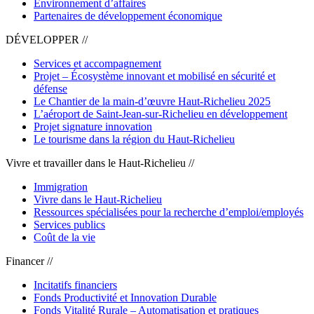
Environnement d’affaires
Partenaires de développement économique
DÉVELOPPER //
Services et accompagnement
Projet – Écosystème innovant et mobilisé en sécurité et
défense
Le Chantier de la main-d’œuvre Haut-Richelieu 2025
L’aéroport de Saint-Jean-sur-Richelieu en développement
Projet signature innovation
Le tourisme dans la région du Haut-Richelieu
Vivre et travailler dans le Haut-Richelieu //
Immigration
Vivre dans le Haut-Richelieu
Ressources spécialisées pour la recherche d’emploi/employés
Services publics
Coût de la vie
Financer //
Incitatifs financiers
Fonds Productivité et Innovation Durable
Fonds Vitalité Rurale – Automatisation et pratiques