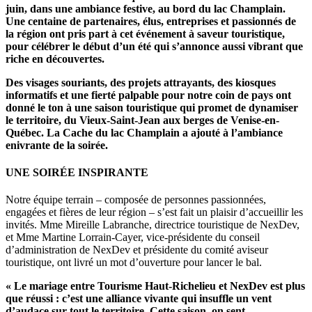
juin, dans une ambiance festive, au bord du lac Champlain.
Une centaine de partenaires, élus, entreprises et passionnés de
la région ont pris part à cet événement à saveur touristique,
pour célébrer le début d’un été qui s’annonce aussi vibrant que
riche en découvertes.
Des visages souriants, des projets attrayants, des kiosques
informatifs et une fierté palpable pour notre coin de pays ont
donné le ton à une saison touristique qui promet de dynamiser
le territoire, du Vieux-Saint-Jean aux berges de Venise-en-
Québec. La Cache du lac Champlain a ajouté à l’ambiance
enivrante de la soirée.
UNE SOIRÉE INSPIRANTE
Notre équipe terrain – composée de personnes passionnées,
engagées et fières de leur région – s’est fait un plaisir d’accueillir les
invités. Mme Mireille Labranche, directrice touristique de NexDev,
et Mme Martine Lorrain-Cayer, vice-présidente du conseil
d’administration de NexDev et présidente du comité aviseur
touristique, ont livré un mot d’ouverture pour lancer le bal.
« Le mariage entre Tourisme Haut-Richelieu et NexDev est plus
que réussi : c’est une alliance vivante qui insuffle un vent
d’audace sur tout le territoire. Cette saison, on sent