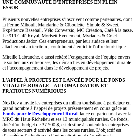
UNE COMMUNAUTÉ D’ENTREPRISES EN PLEIN
ESSOR
Plusieurs nouvelles entreprises s’inscrivent comme partenaires, dont
la Ferme Mihouli, Mandarine & Ciboulette, Simple & Sweet,
Expérience Baseball, Vélo Conversio, MC Création, Café à la tasse,
Le 919 Café Royal, Morisett Événement, Myriades & Co et
Productions Jador. Ces entrepreneurs, par leur audace et leur
attachement au territoire, contribuent à enrichir l’offre touristique.
Mireille Labranche, a aussi réitéré l’engagement de l’équipe envers
le soutien aux entreprises, les démarches en développement durable
et l’accompagnement dans le développement de projets.
L’APPEL À PROJETS
EST LANCÉE POUR LE FONDS
VITALITÉ-RURALE – AUTOMATISATION ET
PRATIQUES NUMÉRIQUES
NexDev a invité les entreprises du milieu touristique à participer en
grand nombre à l’appel de projets présentement en cours grâce au
Fonds pour le Développement Rural
, lancé en partenariat avec la
MRC du Haut-Richelieu et ses 13 municipalités rurales. Ce fonds,
doté d’un budget de 37 500 $, est destiné à soutenir les entreprises
de tous secteurs d’activité dans les zones rurales. L’objectif est
d’accélérer l’adoption de l’automatisation et d’améliorer la