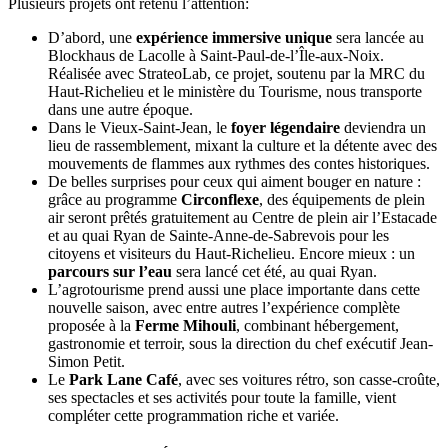
Plusieurs projets ont retenu l’attention:
D’abord, une
expérience immersive unique
sera lancée au
Blockhaus de Lacolle à Saint-Paul-de-l’Île-aux-Noix.
Réalisée avec StrateoLab, ce projet, soutenu par la MRC du
Haut-Richelieu et le ministère du Tourisme, nous transporte
dans une autre époque.
Dans le Vieux-Saint-Jean, le
foyer légendaire
deviendra un
lieu de rassemblement, mixant la culture et la détente avec des
mouvements de flammes aux rythmes des contes historiques.
De belles surprises pour ceux qui aiment bouger en nature :
grâce au programme
Circonflexe
, des équipements de plein
air seront prêtés gratuitement au Centre de plein air l’Estacade
et au quai Ryan de Sainte-Anne-de-Sabrevois pour les
citoyens et visiteurs du Haut-Richelieu. Encore mieux : un
parcours sur l’eau
sera lancé cet été, au quai Ryan.
L’agrotourisme prend aussi une place importante dans cette
nouvelle saison, avec entre autres l’expérience complète
proposée à la
Ferme Mihouli
, combinant hébergement,
gastronomie et terroir, sous la direction du chef exécutif Jean-
Simon Petit.
Le
Park Lane Café
, avec ses voitures rétro, son casse-croûte,
ses spectacles et ses activités pour toute la famille, vient
compléter cette programmation riche et variée.