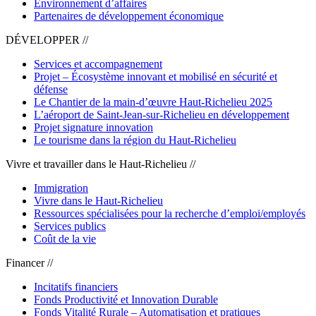
Environnement d’affaires
Partenaires de développement économique
DÉVELOPPER //
Services et accompagnement
Projet – Écosystème innovant et mobilisé en sécurité et
défense
Le Chantier de la main-d’œuvre Haut-Richelieu 2025
L’aéroport de Saint-Jean-sur-Richelieu en développement
Projet signature innovation
Le tourisme dans la région du Haut-Richelieu
Vivre et travailler dans le Haut-Richelieu //
Immigration
Vivre dans le Haut-Richelieu
Ressources spécialisées pour la recherche d’emploi/employés
Services publics
Coût de la vie
Financer //
Incitatifs financiers
Fonds Productivité et Innovation Durable
Fonds Vitalité Rurale – Automatisation et pratiques