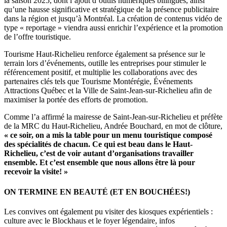
la saison 2025, dont l’ajout d’outils numériques bilingues, ainsi
qu’une hausse significative et stratégique de la présence publicitaire
dans la région et jusqu’à Montréal. La création de contenus vidéo de
type « reportage » viendra aussi enrichir l’expérience et la promotion
de l’offre touristique.
Tourisme Haut-Richelieu renforce également sa présence sur le
terrain lors d’événements, outille les entreprises pour stimuler le
référencement positif, et multiplie les collaborations avec des
partenaires clés tels que Tourisme Montérégie, Événements
Attractions Québec et la Ville de Saint-Jean-sur-Richelieu afin de
maximiser la portée des efforts de promotion.
Comme l’a affirmé la mairesse de Saint-Jean-sur-Richelieu et préfète
de la MRC du Haut-Richelieu, Andrée Bouchard, en mot de clôture,
« ce soir, on a mis la table pour un menu touristique composé
des spécialités de chacun. Ce qui est beau dans le Haut-
Richelieu, c’est de voir autant d’organisations travailler
ensemble. Et c’est ensemble que nous allons être là pour
recevoir la visite! »
ON TERMINE EN BEAUTÉ (ET EN BOUCHÉES!)
Les convives ont également pu visiter des kiosques expérientiels :
culture avec le Blockhaus et le foyer légendaire, infos