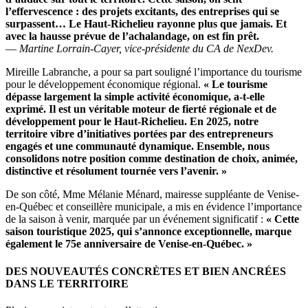
l’effervescence : des projets excitants, des entreprises qui se
surpassent… Le Haut-Richelieu rayonne plus que jamais. Et
avec la hausse prévue de l’achalandage, on est fin prêt.
—
Martine Lorrain-Cayer, vice-présidente du CA de NexDev.
Mireille Labranche, a pour sa part souligné l’importance du tourisme
pour le développement économique régional.
« Le tourisme
dépasse largement la simple activité économique, a-t-elle
exprimé. Il est un véritable moteur de fierté régionale et de
développement pour le Haut-Richelieu. En 2025, notre
territoire vibre d’initiatives portées par des entrepreneurs
engagés et une communauté dynamique. Ensemble, nous
consolidons notre position comme destination de choix, animée,
distinctive et résolument tournée vers l’avenir. »
De son côté, Mme Mélanie Ménard, mairesse suppléante de Venise-
en-Québec et conseillère municipale, a mis en évidence l’importance
de la saison à venir, marquée par un événement significatif :
« Cette
saison touristique 2025, qui s’annonce exceptionnelle, marque
également le 75e anniversaire de Venise-en-Québec. »
DES NOUVEAUTÉS CONCRÈTES ET BIEN ANCRÉES
DANS LE TERRITOIRE