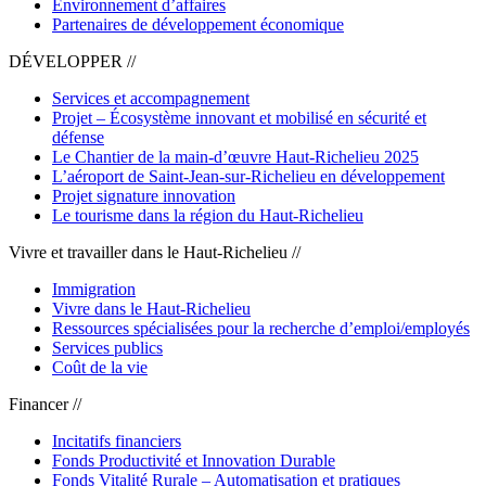
Environnement d’affaires
Partenaires de développement économique
DÉVELOPPER //
Services et accompagnement
Projet – Écosystème innovant et mobilisé en sécurité et
défense
Le Chantier de la main-d’œuvre Haut-Richelieu 2025
L’aéroport de Saint-Jean-sur-Richelieu en développement
Projet signature innovation
Le tourisme dans la région du Haut-Richelieu
Vivre et travailler dans le Haut-Richelieu //
Immigration
Vivre dans le Haut-Richelieu
Ressources spécialisées pour la recherche d’emploi/employés
Services publics
Coût de la vie
Financer //
Incitatifs financiers
Fonds Productivité et Innovation Durable
Fonds Vitalité Rurale – Automatisation et pratiques