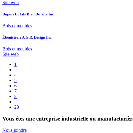
Site web
Dupuis Et Fils Brin De Scie Inc.
Bois et meubles
Ébénisterie A.G.R. Design Inc.
Bois et meubles
Site web
1
…
4
5
6
7
8
…
23
Vous êtes une entreprise industrielle ou manufacturière 
Nous joindre