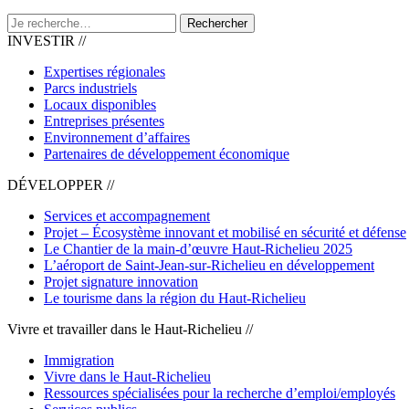
Rechercher
INVESTIR //
Expertises régionales
Parcs industriels
Locaux disponibles
Entreprises présentes
Environnement d’affaires
Partenaires de développement économique
DÉVELOPPER //
Services et accompagnement
Projet – Écosystème innovant et mobilisé en sécurité et défense
Le Chantier de la main-d’œuvre Haut-Richelieu 2025
L’aéroport de Saint-Jean-sur-Richelieu en développement
Projet signature innovation
Le tourisme dans la région du Haut-Richelieu
Vivre et travailler dans le Haut-Richelieu //
Immigration
Vivre dans le Haut-Richelieu
Ressources spécialisées pour la recherche d’emploi/employés